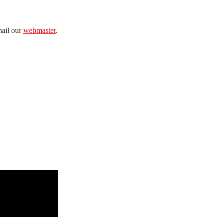
mail our
webmaster
.