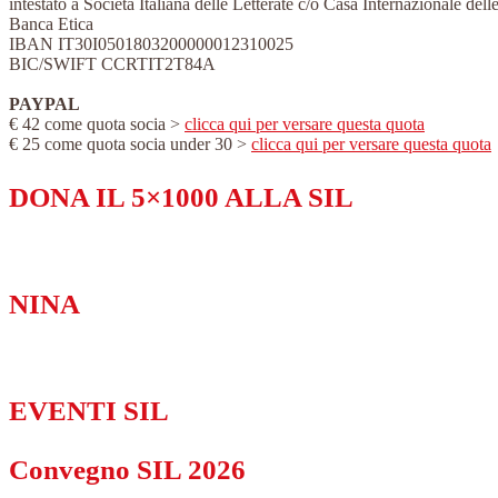
intestato a Società Italiana delle Letterate c/o Casa Internazionale de
Banca Etica
IBAN IT30I0501803200000012310025
BIC/SWIFT CCRTIT2T84A
PAYPAL
€ 42 come quota socia >
clicca qui per versare questa quota
€ 25 come quota socia under 30 >
clicca qui per versare questa quota
DONA IL 5×1000 ALLA SIL
NINA
EVENTI SIL
Convegno SIL 2026