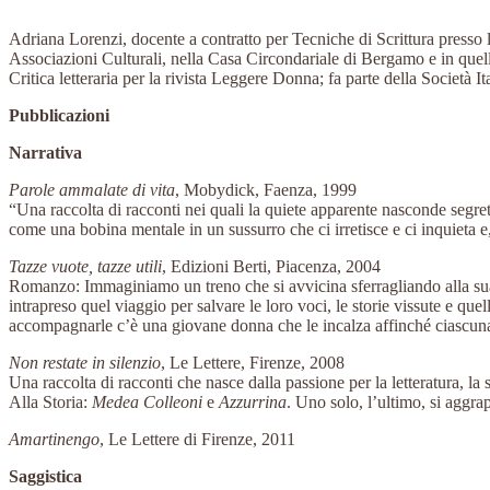
Adriana Lorenzi, docente a contratto per Tecniche di Scrittura presso
Associazioni Culturali, nella Casa Circondariale di Bergamo e in quel
Critica letteraria per la rivista Leggere Donna; fa parte della Società It
Pubblicazioni
Narrativa
Parole ammalate di vita
, Mobydick, Faenza, 1999
“Una raccolta di racconti nei quali la quiete apparente nasconde segreti,
come una bobina mentale in un sussurro che ci irretisce e ci inquieta e
Tazze vuote, tazze utili
, Edizioni Berti, Piacenza, 2004
Romanzo: Immaginiamo un treno che si avvicina sferragliando alla sua u
intrapreso quel viaggio per salvare le loro voci, le storie vissute e qu
accompagnarle c’è una giovane donna che le incalza affinché ciascuna d
Non restate in silenzio
, Le Lettere, Firenze, 2008
Una raccolta di racconti che nasce dalla passione per la letteratura, l
Alla Storia:
Medea Colleoni
e
Azzurrina
. Uno solo, l’ultimo, si aggra
Amartinengo
, Le Lettere di Firenze, 2011
Saggistica