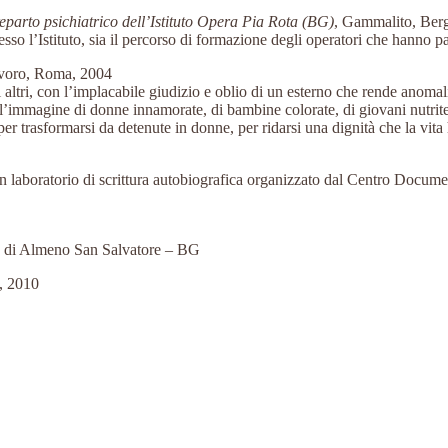
reparto psichiatrico dell’Istituto Opera Pia Rota (BG)
, Gammalito, Be
resso l’Istituto, sia il percorso di formazione degli operatori che hanno par
avoro, Roma, 2004
i altri, con l’implacabile giudizio e oblio di un esterno che rende anom
re l’immagine di donne innamorate, di bambine colorate, di giovani nutrit
er trasformarsi da detenute in donne, per ridarsi una dignità che la vita
 un laboratorio di scrittura autobiografica organizzato dal Centro Docum
ota di Almeno San Salvatore – BG
, 2010