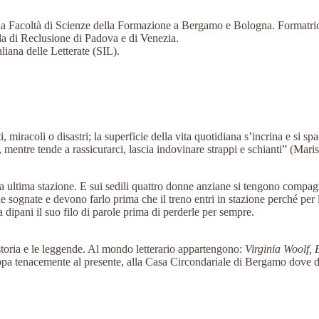
 la Facoltà di Scienze della Formazione a Bergamo e Bologna. Formatrice
la di Reclusione di Padova e di Venezia.
aliana delle Letterate (SIL).
 miracoli o disastri; la superficie della vita quotidiana s’incrina e si spa
, mentre tende a rassicurarci, lascia indovinare strappi e schianti” (Mari
ltima stazione. E sui sedili quattro donne anziane si tengono compagnia
elle sognate e devono farlo prima che il treno entri in stazione perché per
ipani il suo filo di parole prima di perderle per sempre.
a storia e le leggende. Al mondo letterario appartengono:
Virginia Woolf,
ppa tenacemente al presente, alla Casa Circondariale di Bergamo dove da an