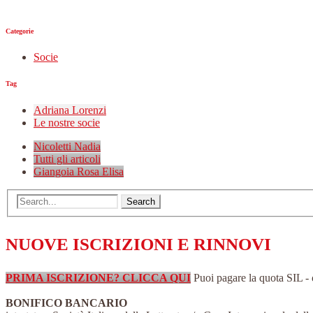
Categorie
Socie
Tag
Adriana Lorenzi
Le nostre socie
Nicoletti Nadia
Tutti gli articoli
Giangoia Rosa Elisa
NUOVE ISCRIZIONI E RINNOVI
PRIMA ISCRIZIONE? CLICCA QUI
Puoi pagare la quota SIL -
BONIFICO BANCARIO