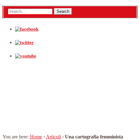
Una cartografia
femminista rivolta al
futuro IL VIDEO SU
FEMINISM 4
You are here:
Home
›
Articoli
›
Una cartografia femminista