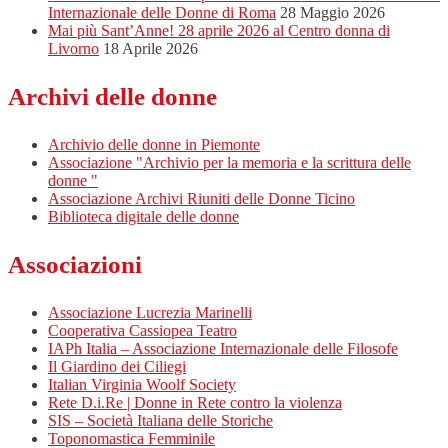
Internazionale delle Donne di Roma
28 Maggio 2026
Mai più Sant’Anne! 28 aprile 2026 al Centro donna di
Livorno
18 Aprile 2026
Archivi delle donne
Archivio delle donne in Piemonte
Associazione "Archivio per la memoria e la scrittura delle
donne "
Associazione Archivi Riuniti delle Donne Ticino
Biblioteca digitale delle donne
Associazioni
Associazione Lucrezia Marinelli
Cooperativa Cassiopea Teatro
IAPh Italia – Associazione Internazionale delle Filosofe
Il Giardino dei Ciliegi
Italian Virginia Woolf Society
Rete D.i.Re | Donne in Rete contro la violenza
SIS – Società Italiana delle Storiche
Toponomastica Femminile