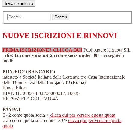
NUOVE ISCRIZIONI E RINNOVI
PRIMA ISCRIZIONE? CLICCA QUI
Puoi pagare la quota SIL
-
di € 42 come socia o € 25 come socia under 30
- nei seguenti
modi:
BONIFICO BANCARIO
intestato a Società Italiana delle Letterate c/o Casa Internazionale
delle Donne - via della Lungara, 19 (Roma)
Banca Etica
IBAN IT30I0501803200000012310025
BIC/SWIFT CCRTIT2T84A
PAYPAL
€ 42 come quota socia >
clicca qui per versare questa quota
€ 25 come quota socia under 30 >
clicca qui per versare questa
quota