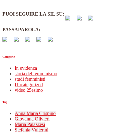
PUOI SEGUIRE LA SIL SU:
PASSAPAROLA:
Categorie
In evidenza
storia del femminismo
studi femministi
Uncategorized
video 25esimo
Tag
Anna Maria Crispino
Giovanna Olivieri
Maria Palazzesi
Stefania Vulterini