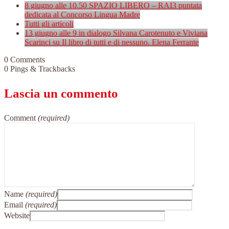
8 giugno alle 10.50 SPAZIO LIBERO – RAI3 puntata
dedicata al Concorso Lingua Madre
Tutti gli articoli
13 giugno alle 9 in dialogo Silvana Carotenuto e Viviana
Scarinci su Il libro di tutti e di nessuno. Elena Ferrante
0 Comments
0 Pings & Trackbacks
Lascia un commento
Comment
(required)
Name
(required)
Email
(required)
Website